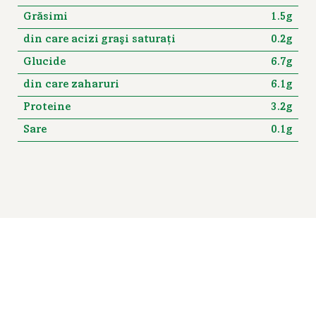
Grăsimi
1.5g
din care acizi graşi saturaţi
0.2g
Glucide
6.7g
din care zaharuri
6.1g
Proteine
3.2g
Sare
0.1g