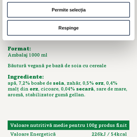
ZERO CAFEINĂ
Permite selecția
Respinge
În mod natural fără lactoză ZERO CAFEINĂ
Format:
Ambalaj 1000 ml
Băutură vegană pe bază de soia cu cereale
Ingrediente:
apă, 7,2% boabe de
soia
, zahăr, 0,5%
orz
, 0,4%
malț din
orz
, cicoare, 0,04%
secară
, sare de mare,
aromă, stabilizator gumă gellan.
Valoare nutritivă medie pentru 100g produs finit
Valoare Energetică
226kJ / 54kcal