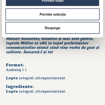
Permite toate
MÜLLER LAPTE UHT 3,5%
GRĂSIME
Permite selecția
Respinge
Nu ai cum să nu vezi jumătatea plină a
paharului când este umplut cu Lapte UHT
Müller! Răcoritor, hrănitor și mai ales gustos,
laptele Müller se află în topul preferințelor
consumatorilor atunci când vine vorba de gust și
calitate. Încearcă-l și tu!
Format:
Ambalaj 1 l
Lapte
integral, ultrapasteurizat.
Ingrediente:
Lapte
integral, ultrapasteurizat.