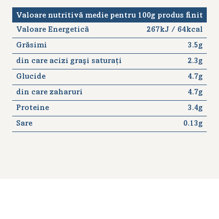
Valoare nutritivă medie pentru 100g produs finit
Valoare Energetică
267kJ / 64kcal
Grăsimi
3.5g
din care acizi graşi saturaţi
2.3g
Glucide
4.7g
din care zaharuri
4.7g
Proteine
3.4g
Sare
0.13g