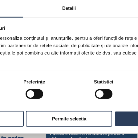
Detalii
uri
rsonaliza conținutul și anunțurile, pentru a oferi funcții de rețele
im partenerilor de rețele sociale, de publicitate și de analize info
ceștia le pot combina cu alte informații oferite de dvs. sau culese î
Preferinţe
Statistici
ARPONE ȘI VIȘINE
Permite selecția
mm-ul în
Valoare nutritivă medie pentru