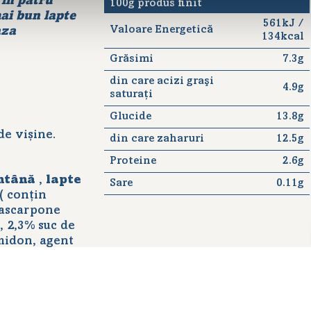
 în patru
100g produs finit
mai bun lapte
561kJ /
Valoare Energetică
aza
134kcal
Grăsimi
7.3g
din care acizi graşi
4.9g
saturaţi
Glucide
13.8g
e vișine.
din care zaharuri
12.5g
Proteine
2.6g
ntână
,
lapte
Sare
0.11g
( conțin
 mascarpone
, 2,3% suc de
amidon, agent
trat din
ală. Conținut