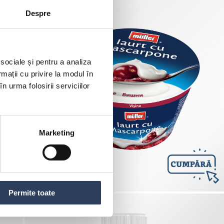
Despre
 sociale și pentru a analiza
Cumpără produsul din urmatoarele
rmații cu privire la modul în
magazine
n urma folosirii serviciilor
Marketing
Permite toate