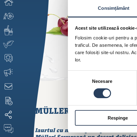
Consimțământ
Acest site utilizează cookie-
Folosim cookie-uri pentru a pe
traficul. De asemenea, le ofer
care folosiți site-ul nostru. A
lor.
Selecția
Necesare
consimțământului
MÜLLER IAURT CU MASC
Respinge
Iaurtul cu mascarpone pune mmmm