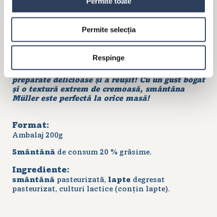
Permite toate
MÜLLER SMÂNTÂNĂ 20%
GRĂSIME, 200G
Permite selecția
Respinge
Ce este de fapt smântâna? Noi credem că este
laptele care și-a dorit să ajungă lângă alte
preparate delicioase și a reușit! Cu un gust bogat
și o textură extrem de cremoasă, smântâna
Müller este perfectă la orice masă!
Format:
Ambalaj 200g
Smântână
de consum 20 % grăsime.
Ingrediente:
smântână
pasteurizată,
lapte
degresat
pasteurizat, culturi lactice (conțin lapte).