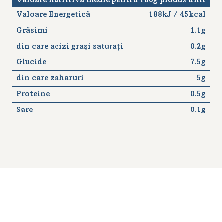
Valoare nutritivă medie pentru 100g produs finit
Valoare Energetică
188kJ / 45kcal
Grăsimi
1.1g
din care acizi graşi saturaţi
0.2g
Glucide
7.5g
din care zaharuri
5g
Proteine
0.5g
Sare
0.1g