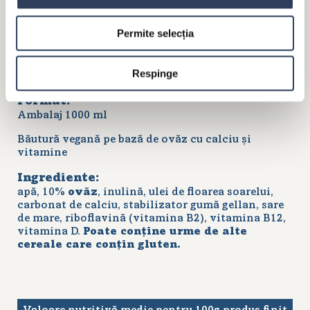
Permite selecția
În mod natural fără lactoză
Respinge
Format:
Ambalaj 1000 ml
Băutură vegană pe bază de ovăz cu calciu și
vitamine
Ingrediente:
apă, 10%
ovăz
, inulină, ulei de floarea soarelui,
carbonat de calciu, stabilizator gumă gellan, sare
de mare, riboflavină (vitamina B2), vitamina B12,
vitamina D.
Poate conține urme de alte
cereale care conțin gluten.