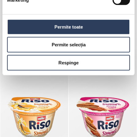
Permite toate
Permite selecția
Respinge
Müller Riso
Müller Riso Zero*
Summer gust de
cu scorțișoară
ciocolată-banane