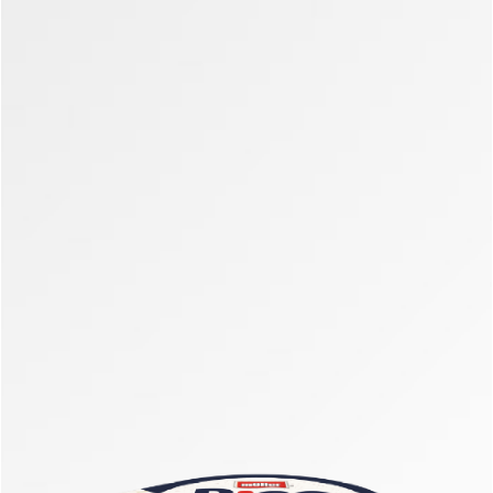
Müller Riso
Müller Riso
Summer gust de
Summer gust de
portocale-vanilie
prajitură cu miere