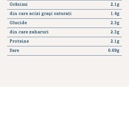
Grăsimi
2.1g
din care acizi graşi saturaţi
1.4g
Glucide
2.3g
din care zaharuri
2.3g
Proteine
2.1g
Sare
0.69g