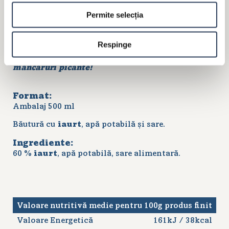
Permite selecția
Müller Ayran îți oferă echilibrul perfect între
Respinge
gustul delicios și efectul răcoritor ce potolește
setea. Savurează-l între mese sau alături de
mâncăruri picante!
Format:
Ambalaj 500 ml
Băutură cu
iaurt
, apă potabilă și sare.
Ingrediente:
60 %
iaurt
, apă potabilă, sare alimentară.
Valoare nutritivă medie pentru 100g produs finit
Valoare Energetică
161kJ / 38kcal