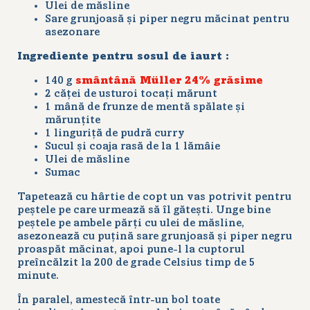
Ulei de măsline
Sare grunjoasă și piper negru măcinat pentru
asezonare
Ingrediente pentru sosul de iaurt :
140 g
smântână Müller 24% grăsime
2 căței de usturoi tocați mărunt
1 mână de frunze de mentă spălate și
mărunțite
1 linguriță de pudră curry
Sucul și coaja rasă de la 1 lămâie
Ulei de măsline
Sumac
Tapetează cu hârtie de copt un vas potrivit pentru
peștele pe care urmează să îl gătești. Unge bine
peștele pe ambele părți cu ulei de măsline,
asezonează cu puțină sare grunjoasă și piper negru
proaspăt măcinat, apoi pune-l la cuptorul
preîncălzit la 200 de grade Celsius timp de 5
minute.
În paralel, amestecă într-un bol toate