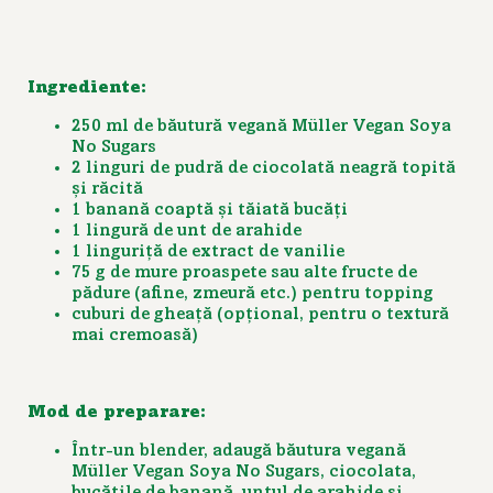
Ingrediente:
250 ml de băutură vegană Müller Vegan Soya
No Sugars
2 linguri de pudră
de ciocolat
ă neagră topită
și răcită
1 banană coaptă și tă
iat
ă bucăți
1 lingură de unt de arahide
1 linguriță
de extract de vanilie
75 g de mure proaspete sau alte fructe de
pădure (afine, zmeură etc.) pentru topping
cuburi de gheață (opțional, pentru o textură
mai cremoasă)
Mod de preparare:
Într-un blender, adaugă băutura vegană
Müller Vegan Soya No Sugars, ciocolata,
bucățile de banană, untul de arahide și