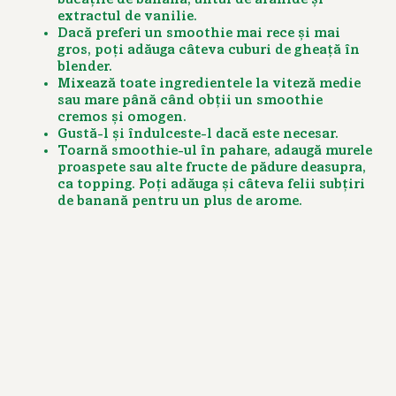
extractul de vanilie.
Dacă
preferi un smoothie mai rece
și mai
gros, poț
i ad
ăuga câteva cuburi de gheață în
blender.
Mixează toate ingredientele la viteză medie
sau mare până când obț
ii un smoothie
cremos
și omogen.
Gust
ă-l și îndulceste-l dacă este necesar.
Toarnă smoothie-ul în pahare, adaugă murele
proaspete sau alte fructe de pădure deasupra,
ca topping. Poț
i ad
ăuga ș
i c
âteva felii subțiri
de banană pentru un plus de arome.